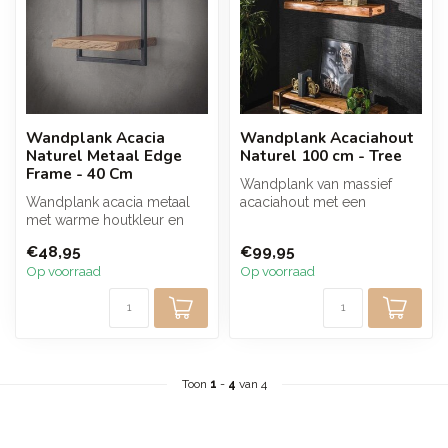
Wandplank Acacia
Wandplank Acaciahout
Naturel Metaal Edge
Naturel 100 cm - Tree
Frame - 40 Cm
Wandplank van massief
Wandplank acacia metaal
acaciahout met een
met warme houtkleur en
natuurlijke live edge en een
slank zwart frame. De open
mat transp...
€48,95
€99,95
vorm g...
Op voorraad
Op voorraad
Toon
1
-
4
van 4