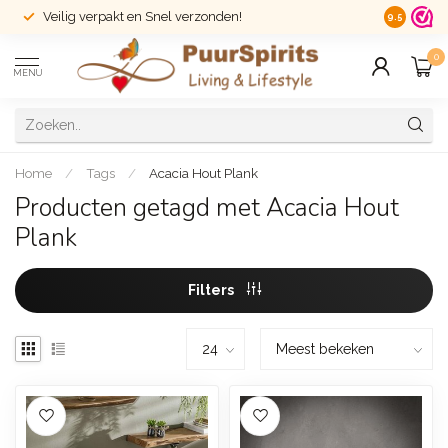
Veilig verpakt en Snel verzonden!
14 dagen r
9.5
0
MENU
Home
/
Tags
/
Acacia Hout Plank
Producten getagd met Acacia Hout
Plank
Filters