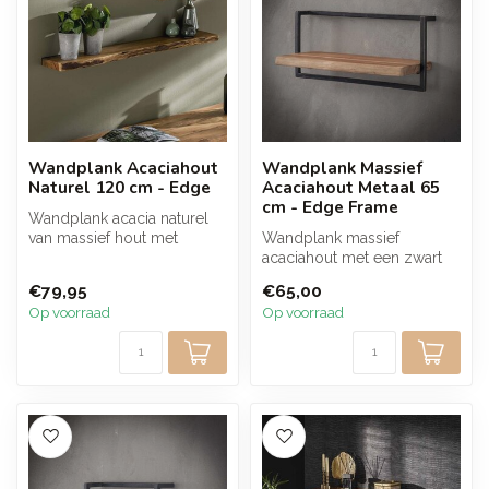
Wandplank Acaciahout
Wandplank Massief
Naturel 120 cm - Edge
Acaciahout Metaal 65
cm - Edge Frame
Wandplank acacia naturel
van massief hout met
Wandplank massief
warme houtstructuur en
acaciahout met een zwart
natuurlijke...
metalen frame van 65 cm.
€79,95
€65,00
De natuurlij...
Op voorraad
Op voorraad