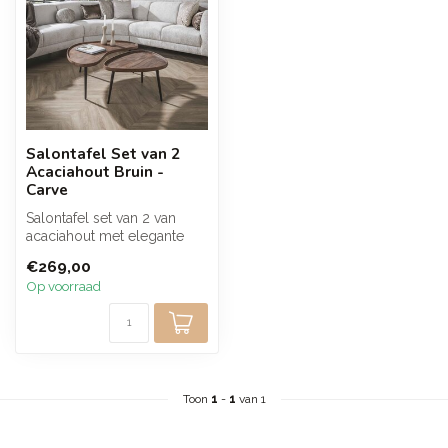
Salontafel Set van 2
Acaciahout Bruin -
Carve
Salontafel set van 2 van
acaciahout met elegante
organische vormen en een
€269,00
warme ...
Op voorraad
Toon
1
-
1
van 1