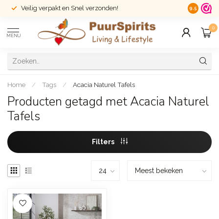
Veilig verpakt en Snel verzonden!
14 dagen r
9.5
0
MENU
Home
/
Tags
/
Acacia Naturel Tafels
Producten getagd met Acacia Naturel
Tafels
Filters