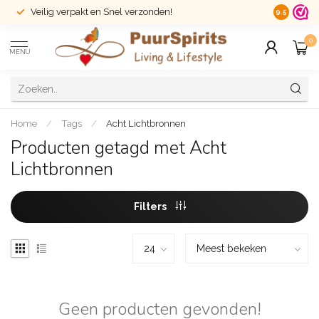
Veilig verpakt en Snel verzonden!
14 dagen r
9.5
0
MENU
Home
/
Tags
/
Acht Lichtbronnen
Producten getagd met Acht
Lichtbronnen
Filters
Geen producten gevonden!