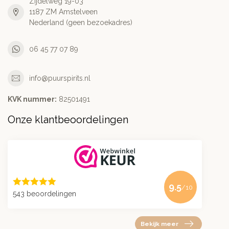
Zijdelweg 19-03
1187 ZM Amstelveen
Nederland (geen bezoekadres)
06 45 77 07 89
info@puurspirits.nl
KVK nummer:
82501491
Onze klantbeoordelingen
9.5
/10
543 beoordelingen
Bekijk meer