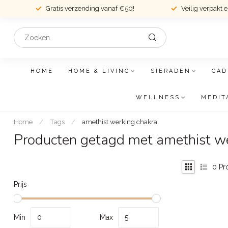
Gratis verzending vanaf €50!
Veilig verpakt 
HOME
HOME & LIVING
SIERADEN
CAD
WELLNESS
MEDIT
Home
/
Tags
/
amethist werking chakra
Producten getagd met amethist we
0
Pr
Prijs
Min
Max