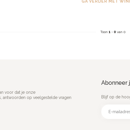
GA VERDER MET WIN
Toon
1
-
0
van 0
Abonneer j
an voor dat je onze
Blijf op de hoo
ns, antwoorden op veelgestelde vragen