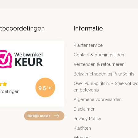
ntbeoordelingen
Informatie
Klantenservice
Contact & openingstijden
Verzenden & retourneren
Betaalmethoden bij PuurSpirits
Over PuurSpirits.nl – Sfeervol wo
9.5
/10
en betekenis
rdelingen
Algemene voorwaarden
Disclaimer
Bekijk meer
Privacy Policy
Klachten
Sitemap