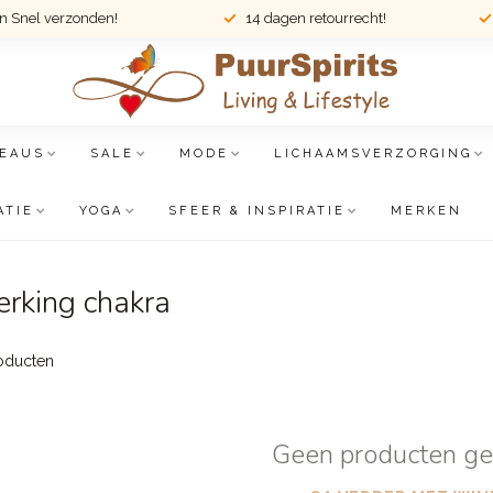
en Snel verzonden!
14 dagen retourrecht!
EAUS
SALE
MODE
LICHAAMSVERZORGING
ATIE
YOGA
SFEER & INSPIRATIE
MERKEN
rking chakra
oducten
Geen producten g