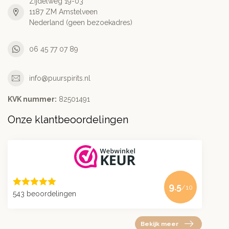
Zijdelweg 19-03
1187 ZM Amstelveen
Nederland (geen bezoekadres)
06 45 77 07 89
info@puurspirits.nl
KVK nummer:
82501491
Onze klantbeoordelingen
9.5
/10
543 beoordelingen
Bekijk meer