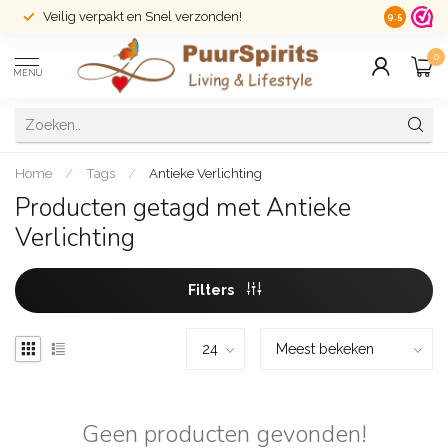
Veilig verpakt en Snel verzonden!
14 dagen r
9.5
0
MENU
Home
/
Tags
/
Antieke Verlichting
Producten getagd met Antieke
Verlichting
Filters
Geen producten gevonden!