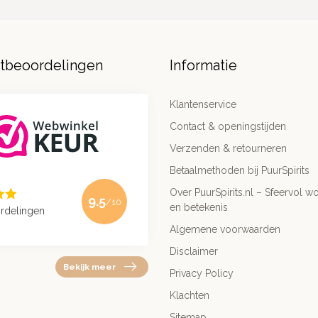
ntbeoordelingen
Informatie
Klantenservice
Contact & openingstijden
Verzenden & retourneren
Betaalmethoden bij PuurSpirits
Over PuurSpirits.nl – Sfeervol wo
9.5
/10
en betekenis
rdelingen
Algemene voorwaarden
Disclaimer
Bekijk meer
Privacy Policy
Klachten
Sitemap