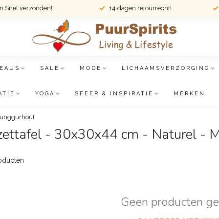
en Snel verzonden!
14 dagen retourrecht!
EAUS
SALE
MODE
LICHAAMSVERZORGING
ATIE
YOGA
SFEER & INSPIRATIE
MERKEN
 Munggurhout
zettafel - 30x30x44 cm - Naturel -
oducten
Geen producten g