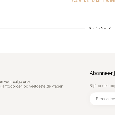
GA VERDER MET WIN
Toon
1
-
0
van 0
Abonneer j
an voor dat je onze
Blijf op de hoo
ns, antwoorden op veelgestelde vragen