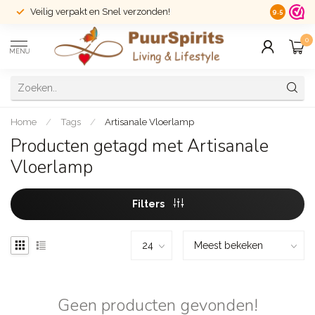
Veilig verpakt en Snel verzonden!
14 dagen r
9.5
0
MENU
Home
/
Tags
/
Artisanale Vloerlamp
Producten getagd met Artisanale
Vloerlamp
Filters
Geen producten gevonden!