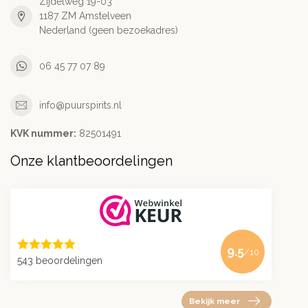
Zijdelweg 19-03
1187 ZM Amstelveen
Nederland (geen bezoekadres)
06 45 77 07 89
info@puurspirits.nl
KVK nummer:
82501491
Onze klantbeoordelingen
9.5
/10
543 beoordelingen
Bekijk meer