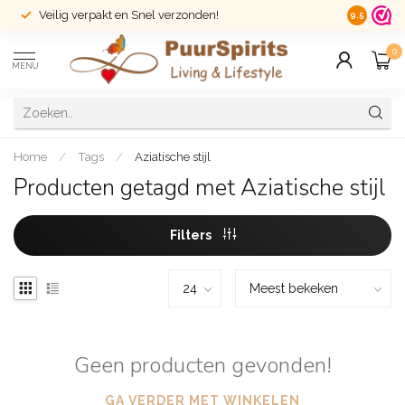
Veilig verpakt en Snel verzonden!
14 dagen r
9.5
0
MENU
Home
/
Tags
/
Aziatische stijl
Producten getagd met Aziatische stijl
Filters
Geen producten gevonden!
GA VERDER MET WINKELEN