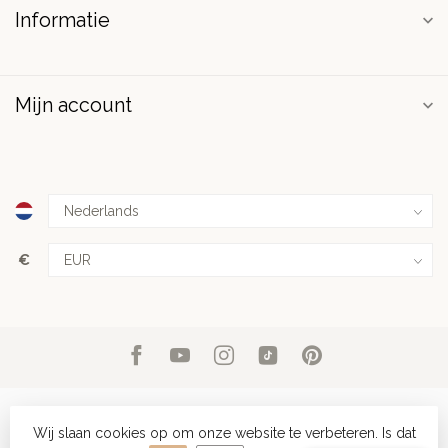
Informatie
Mijn account
€
Wij slaan cookies op om onze website te verbeteren. Is dat
© Copyright 2026 PuurSpirits.nl
- Powered by
Lightspeed
-