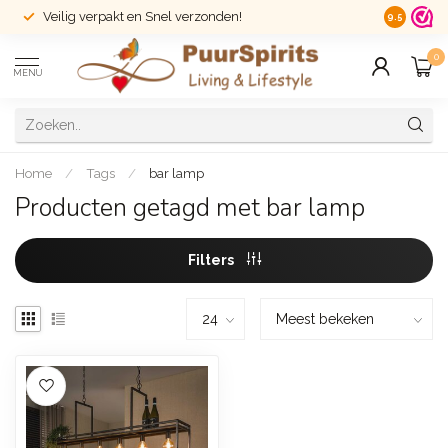
Veilig verpakt en Snel verzonden!
14 dagen r
9.5
0
MENU
Home
/
Tags
/
bar lamp
Producten getagd met bar lamp
Filters