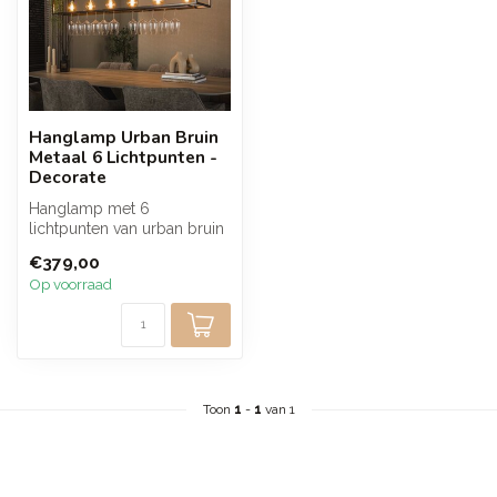
Hanglamp Urban Bruin
Metaal 6 Lichtpunten -
Decorate
Hanglamp met 6
lichtpunten van urban bruin
metaal en een geïntegreerd
€379,00
rek voor w...
Op voorraad
Toon
1
-
1
van 1