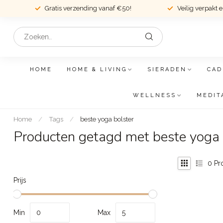
Gratis verzending vanaf €50!
Veilig verpakt 
HOME
HOME & LIVING
SIERADEN
CAD
WELLNESS
MEDIT
Home
/
Tags
/
beste yoga bolster
Producten getagd met beste yoga 
0
Pr
Prijs
Min
Max