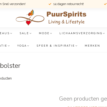
en Snel verzonden!
14 dagen retourrecht!
EAUS
SALE
MODE
LICHAAMSVERZORGING
ATIE
YOGA
SFEER & INSPIRATIE
MERKEN
bolster
oducten
Geen producten g