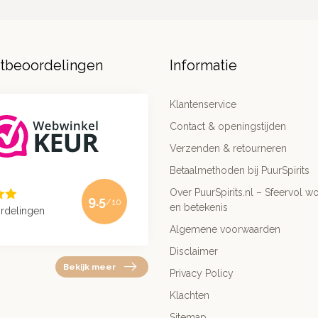
ntbeoordelingen
Informatie
Klantenservice
Contact & openingstijden
Verzenden & retourneren
Betaalmethoden bij PuurSpirits
Over PuurSpirits.nl – Sfeervol wo
9.5
/10
en betekenis
rdelingen
Algemene voorwaarden
Disclaimer
Bekijk meer
Privacy Policy
Klachten
Sitemap