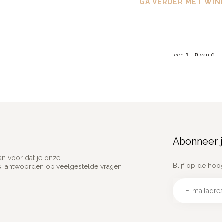
GA VERDER MET WIN
Toon
1
-
0
van 0
Abonneer j
an voor dat je onze
Blijf op de hoo
ns, antwoorden op veelgestelde vragen