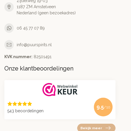
Zijdelweg 19-03
1187 ZM Amstelveen
Nederland (geen bezoekadres)
06 45 77 07 89
info@puurspirits.nl
KVK nummer:
82501491
Onze klantbeoordelingen
9.5
/10
543 beoordelingen
Bekijk meer