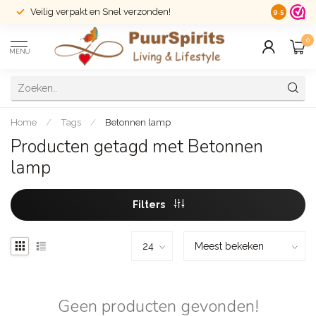
Veilig verpakt en Snel verzonden!
14 dagen r
9.5
0
MENU
Home
/
Tags
/
Betonnen lamp
Producten getagd met Betonnen
lamp
Filters
Geen producten gevonden!