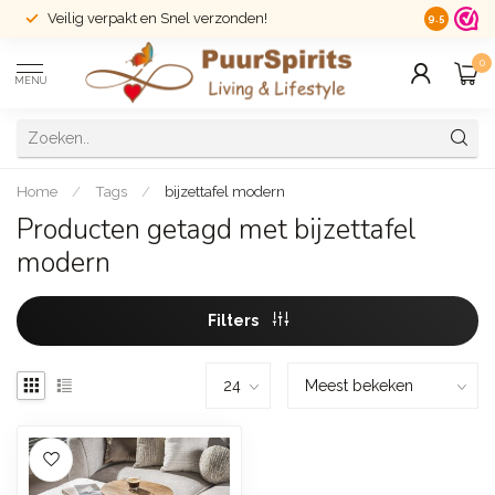
Veilig verpakt en Snel verzonden!
14 dagen r
9.5
0
MENU
Home
/
Tags
/
bijzettafel modern
Producten getagd met bijzettafel
modern
Filters