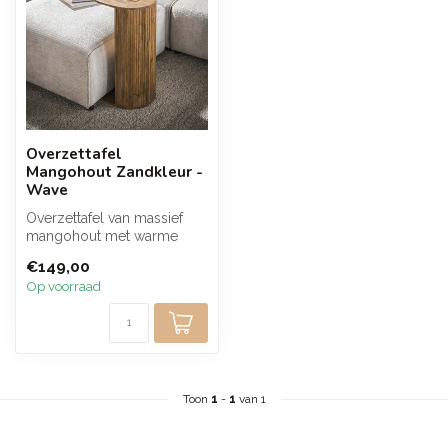
Overzettafel
Mangohout Zandkleur -
Wave
Overzettafel van massief
mangohout met warme
zandkleurige afwerking en
€149,00
kenmerken...
Op voorraad
Toon
1
-
1
van 1