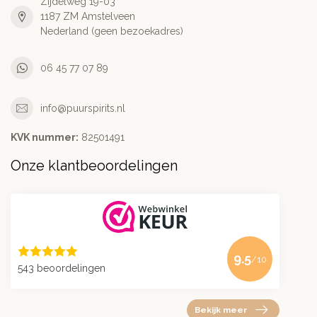
Zijdelweg 19-03
1187 ZM Amstelveen
Nederland (geen bezoekadres)
06 45 77 07 89
info@puurspirits.nl
KVK nummer:
82501491
Onze klantbeoordelingen
9.5
/10
543 beoordelingen
Bekijk meer