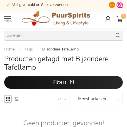
Veilig verpakt en Snel verzonden!
14 dagen r
9.5
0
MENU
Home
/
Tags
/
Bijzondere Tafellamp
Producten getagd met Bijzondere
Tafellamp
Filters
Geen producten gevonden!