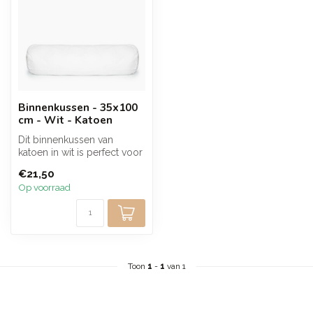
Binnenkussen - 35x100
cm - Wit - Katoen
Dit binnenkussen van
katoen in wit is perfect voor
diverse kussenhoezen,
€21,50
biedt c...
Op voorraad
Toon
1
-
1
van 1