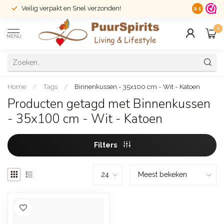
Veilig verpakt en Snel verzonden!
14 dagen r
9.5
0
MENU
Home
/
Tags
/
Binnenkussen - 35x100 cm - Wit - Katoen
Producten getagd met Binnenkussen
- 35x100 cm - Wit - Katoen
Filters