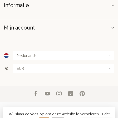
Informatie
Mijn account
€
Wij slaan cookies op om onze website te verbeteren. Is dat
© Copyright 2026 PuurSpirits.nl
- Powered by
Lightspeed
-