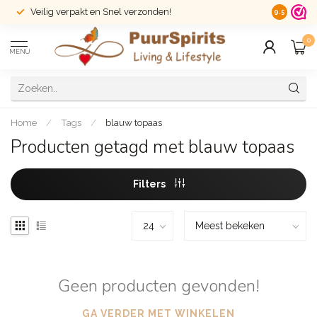
Veilig verpakt en Snel verzonden!
14 dagen r
9.5
0
MENU
Home
/
Tags
/
blauw topaas
Producten getagd met blauw topaas
Filters
Geen producten gevonden!
GA VERDER MET WINKELEN