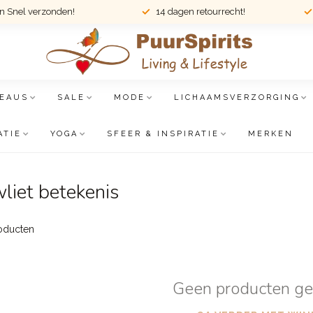
en Snel verzonden!
14 dagen retourrecht!
EAUS
SALE
MODE
LICHAAMSVERZORGING
ATIE
YOGA
SFEER & INSPIRATIE
MERKEN
iet betekenis
oducten
Geen producten g