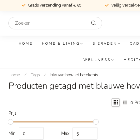
Gratis verzending vanaf €50!
Veilig verpakt 
HOME
HOME & LIVING
SIERADEN
CAD
WELLNESS
MEDIT
Home
/
Tags
/
blauwe howliet betekenis
Producten getagd met blauwe howl
0
Pr
Prijs
Min
Max