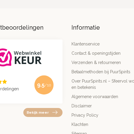
ntbeoordelingen
Informatie
Klantenservice
Contact & openingstijden
Verzenden & retourneren
Betaalmethoden bij PuurSpirits
Over PuurSpirits.nl – Sfeervol wo
9.5
/10
en betekenis
rdelingen
Algemene voorwaarden
Disclaimer
Bekijk meer
Privacy Policy
Klachten
Sitemap