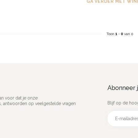
GA VERDER MET WIN
Toon
1
-
0
van 0
Abonneer j
an voor dat je onze
Blijf op de hoo
ns, antwoorden op veelgestelde vragen