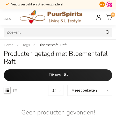
Veilig verpakt en Snel verzonden!
14 dagen r
9.5
0
MENU
Home
/
Tags
/
Bloementafel Raft
Producten getagd met Bloementafel
Raft
Filters
Geen producten gevonden!