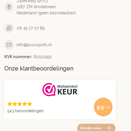
Zijdelweg 19-03
1187 ZM Amstelveen
Nederland (geen bezoekadres)
06 45 77 07 89
info@puurspirits.nl
KVK nummer:
82501491
Onze klantbeoordelingen
9.5
/10
543 beoordelingen
Bekijk meer