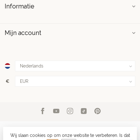
Informatie
Mijn account
€
Wij slaan cookies op om onze website te verbeteren. Is dat
© Copyright 2026 PuurSpirits.nl
- Powered by
Lightspeed
-