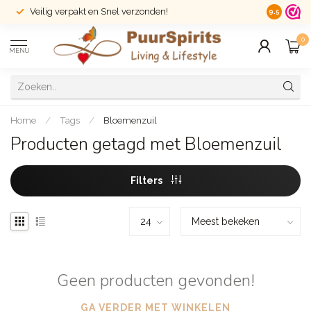
Veilig verpakt en Snel verzonden!
14 dagen r
9.5
0
MENU
Home
/
Tags
/
Bloemenzuil
Producten getagd met Bloemenzuil
Filters
Geen producten gevonden!
GA VERDER MET WINKELEN