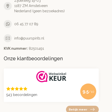
Zijdelweg 19-03
1187 ZM Amstelveen
Nederland (geen bezoekadres)
06 45 77 07 89
info@puurspirits.nl
KVK nummer:
82501491
Onze klantbeoordelingen
9.5
/10
543 beoordelingen
Bekijk meer