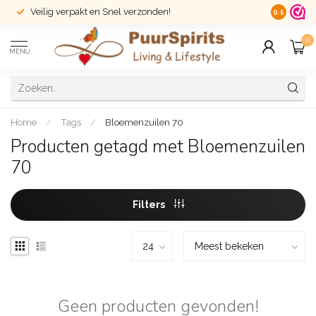
Veilig verpakt en Snel verzonden!
14 dagen r
9.5
0
MENU
Home
/
Tags
/
Bloemenzuilen 70
Producten getagd met Bloemenzuilen
70
Filters
Geen producten gevonden!