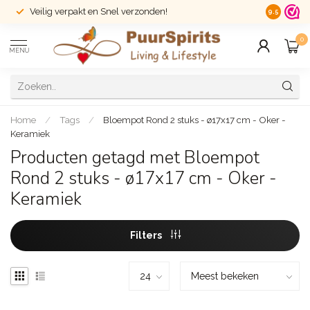
Veilig verpakt en Snel verzonden!
14 dagen r
9.5
0
MENU
Home
/
Tags
/
Bloempot Rond 2 stuks - ø17x17 cm - Oker -
Keramiek
Producten getagd met Bloempot
Rond 2 stuks - ø17x17 cm - Oker -
Keramiek
Filters