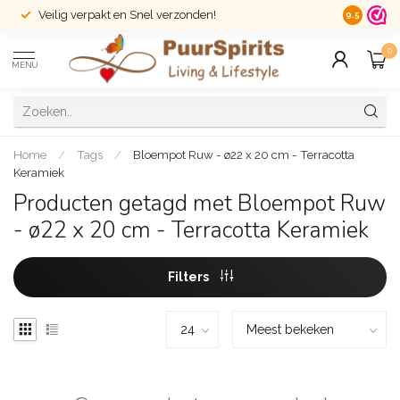
Veilig verpakt en Snel verzonden!
14 dagen r
9.5
0
MENU
Home
/
Tags
/
Bloempot Ruw - ø22 x 20 cm - Terracotta
Keramiek
Producten getagd met Bloempot Ruw
- ø22 x 20 cm - Terracotta Keramiek
Filters