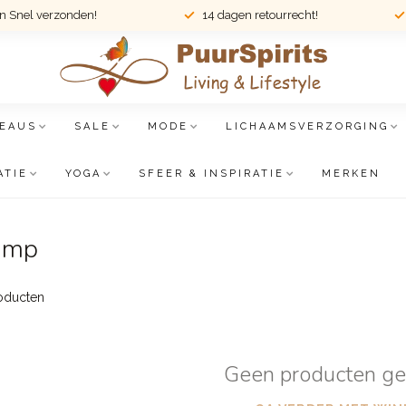
en Snel verzonden!
14 dagen retourrecht!
EAUS
SALE
MODE
LICHAAMSVERZORGING
ATIE
YOGA
SFEER & INSPIRATIE
MERKEN
lamp
oducten
Geen producten g