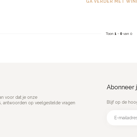
GA VERDER MET WIN
Toon
1
-
0
van 0
Abonneer j
an voor dat je onze
Blijf op de hoo
ns, antwoorden op veelgestelde vragen