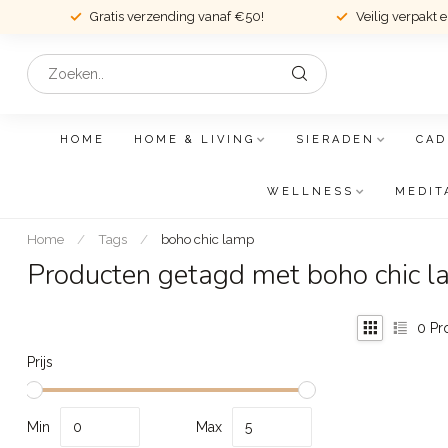
Gratis verzending vanaf €50!
Veilig verpakt 
HOME
HOME & LIVING
SIERADEN
CAD
WELLNESS
MEDIT
Home
/
Tags
/
boho chic lamp
Producten getagd met boho chic 
0
Pr
Prijs
Min
Max