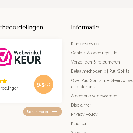
ntbeoordelingen
Informatie
Klantenservice
Contact & openingstijden
Verzenden & retourneren
Betaalmethoden bij PuurSpirits
Over PuurSpirits.nl – Sfeervol wo
9.5
/10
en betekenis
rdelingen
Algemene voorwaarden
Disclaimer
Bekijk meer
Privacy Policy
Klachten
Sitemap