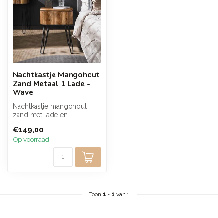
Nachtkastje Mangohout
Zand Metaal 1 Lade -
Wave
Nachtkastje mangohout
zand met lade en
golfontwerp. De warme
€149,00
houttint en vertica...
Op voorraad
Toon
1
-
1
van 1