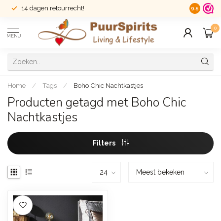
14 dagen retourrecht!
Veilig sh
9.5
0
MENU
Home
/
Tags
/
Boho Chic Nachtkastjes
Producten getagd met Boho Chic
Nachtkastjes
Filters