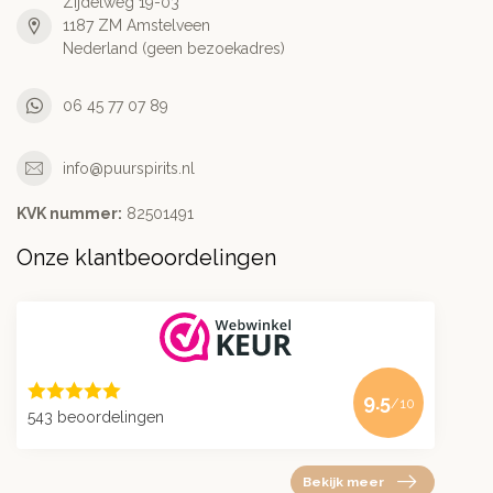
Zijdelweg 19-03
1187 ZM Amstelveen
Nederland (geen bezoekadres)
06 45 77 07 89
info@puurspirits.nl
KVK nummer:
82501491
Onze klantbeoordelingen
9.5
/10
543 beoordelingen
Bekijk meer