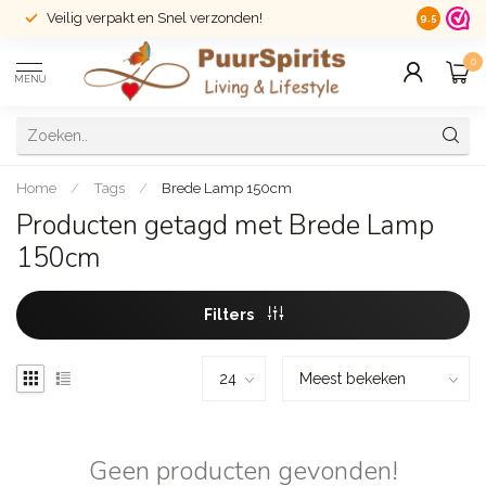
Veilig verpakt en Snel verzonden!
14 dagen r
9.5
0
MENU
Home
/
Tags
/
Brede Lamp 150cm
Producten getagd met Brede Lamp
150cm
Filters
Geen producten gevonden!