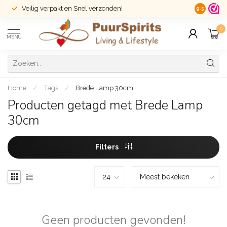
Veilig verpakt en Snel verzonden!
14 dagen r
9.5
0
MENU
Home
/
Tags
/
Brede Lamp 30cm
Producten getagd met Brede Lamp
30cm
Filters
Geen producten gevonden!