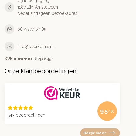
Zijdelweg 19-03
1187 ZM Amstelveen
Nederland (geen bezoekadres)
06 45 77 07 89
info@puurspirits.nl
KVK nummer:
82501491
Onze klantbeoordelingen
9.5
/10
543 beoordelingen
Bekijk meer