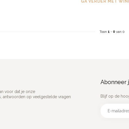
GA VERDER MET WIN
Toon
1
-
0
van 0
Abonneer j
an voor dat je onze
Blijf op de hoo
ns, antwoorden op veelgestelde vragen