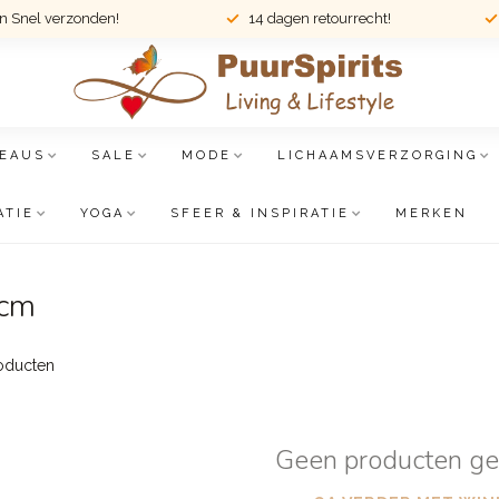
en Snel verzonden!
14 dagen retourrecht!
EAUS
SALE
MODE
LICHAAMSVERZORGING
ATIE
YOGA
SFEER & INSPIRATIE
MERKEN
0cm
oducten
Geen producten g