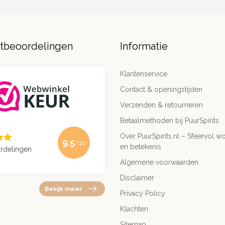
ntbeoordelingen
Informatie
Klantenservice
Contact & openingstijden
Verzenden & retourneren
Betaalmethoden bij PuurSpirits
Over PuurSpirits.nl – Sfeervol wo
9.5
/10
en betekenis
rdelingen
Algemene voorwaarden
Disclaimer
Bekijk meer
Privacy Policy
Klachten
Sitemap