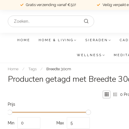
Gratis verzending vanaf €50!
Veilig verpakt 
HOME
HOME & LIVING
SIERADEN
CAD
WELLNESS
MEDIT
Home
/
Tags
/
Breedte 30cm
Producten getagd met Breedte 3
0
Pr
Prijs
Min
Max