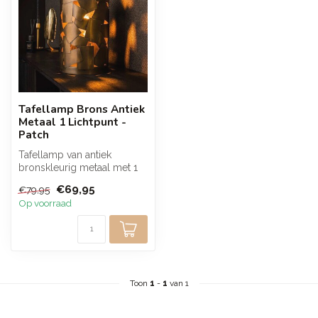
Tafellamp Brons Antiek
Metaal 1 Lichtpunt -
Patch
Tafellamp van antiek
bronskleurig metaal met 1
lichtpunt en een
€69,95
€79,95
cilindervormig d...
Op voorraad
Toon
1
-
1
van 1