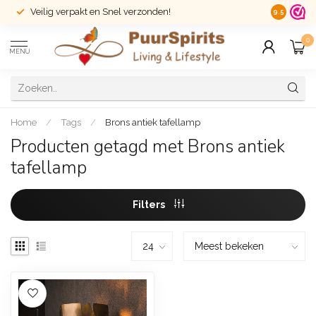
Veilig verpakt en Snel verzonden!
14 dagen r
9.5
0
MENU
Home
/
Tags
/
Brons antiek tafellamp
Producten getagd met Brons antiek
tafellamp
Filters