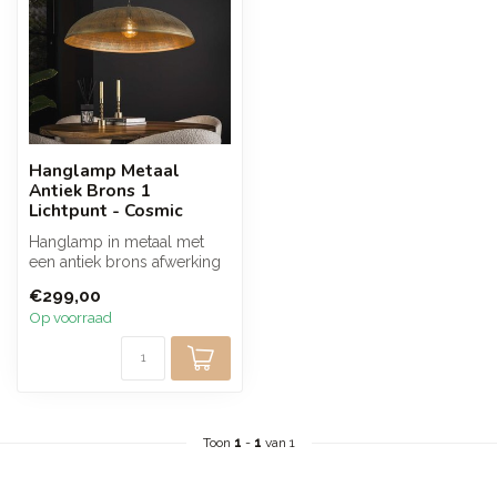
Hanglamp Metaal
Antiek Brons 1
Lichtpunt - Cosmic
Hanglamp in metaal met
een antiek brons afwerking
die zorgt voor een warme
€299,00
en ru...
Op voorraad
Toon
1
-
1
van 1