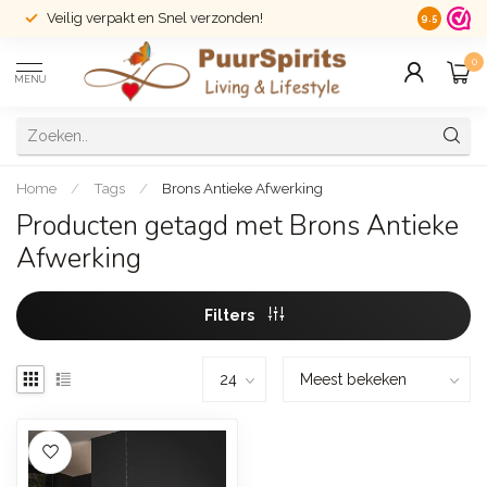
Veilig verpakt en Snel verzonden!
14 dagen r
9.5
0
MENU
Home
/
Tags
/
Brons Antieke Afwerking
Producten getagd met Brons Antieke
Afwerking
Filters