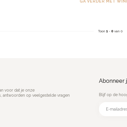
GA VERDER MET WIN
Toon
1
-
0
van 0
Abonneer j
an voor dat je onze
Blijf op de hoo
ns, antwoorden op veelgestelde vragen