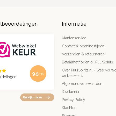
ntbeoordelingen
Informatie
Klantenservice
Contact & openingstijden
Verzenden & retourneren
Betaalmethoden bij PuurSpirits
Over PuurSpirits.nl – Sfeervol wo
9.5
/10
en betekenis
rdelingen
Algemene voorwaarden
Disclaimer
Bekijk meer
Privacy Policy
Klachten
Sitemap