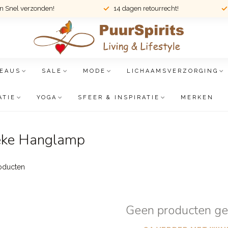
en Snel verzonden!
14 dagen retourrecht!
EAUS
SALE
MODE
LICHAAMSVERZORGING
ATIE
YOGA
SFEER & INSPIRATIE
MERKEN
ieke Hanglamp
oducten
Geen producten g