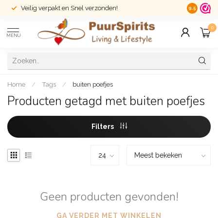
Veilig verpakt en Snel verzonden!
14 dagen r
9.5
0
MENU
Home
/
Tags
/
buiten poefjes
Producten getagd met buiten poefjes
Filters
Geen producten gevonden!
GA VERDER MET WINKELEN