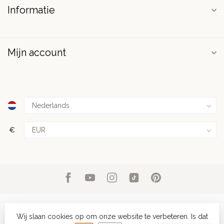
Informatie
Mijn account
€
Wij slaan cookies op om onze website te verbeteren. Is dat
© Copyright 2026 PuurSpirits.nl
- Powered by
Lightspeed
-