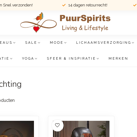
en Snel verzonden!
14 dagen retourrecht!
EAUS
SALE
MODE
LICHAAMSVERZORGING
ATIE
YOGA
SFEER & INSPIRATIE
MERKEN
chting
oducten