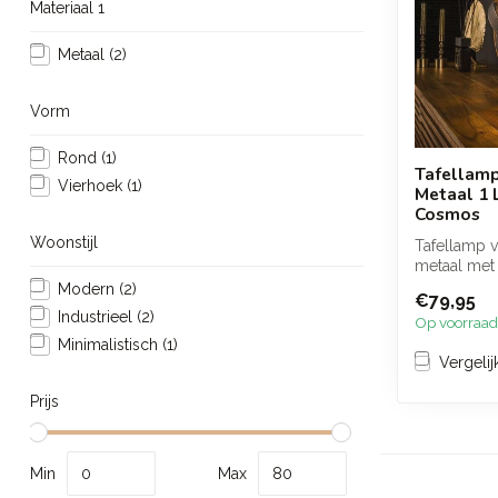
Materiaal 1
Metaal
(2)
Vorm
Rond
(1)
Tafellamp
Vierhoek
(1)
Metaal 1 
Cosmos
Woonstijl
Tafellamp v
metaal met
ringen rond
Modern
(2)
€79,95
...
Industrieel
(2)
Op voorraad
Minimalistisch
(1)
Vergelij
Prijs
Min
Max