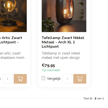
 Artic Zwart
Tafellamp Zwart Nikkel
Lichtpunt -
Metaal - Arch XL 1
Lichtpunt
an artic zwart
Tafellamp in zwart nikkel
 draaibare mesh
metaal met open design
om de lichtbron.
zorgt voor een warm en
€79,95
sfeervo...
Op voorraad
k
Vergelijk
Toon
1
-
2
van 2