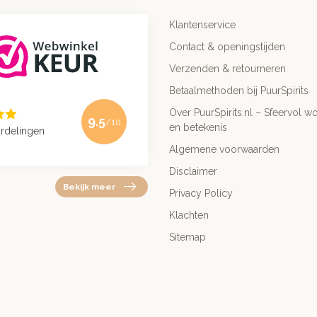
Klantenservice
Contact & openingstijden
Verzenden & retourneren
Betaalmethoden bij PuurSpirits
Over PuurSpirits.nl – Sfeervol wo
9.5
/10
en betekenis
rdelingen
Algemene voorwaarden
Disclaimer
Bekijk meer
Privacy Policy
Klachten
Sitemap