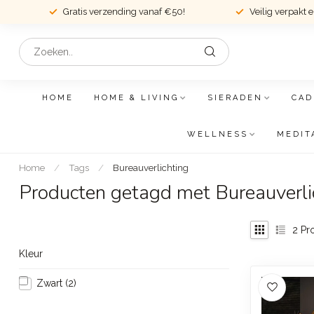
Gratis verzending vanaf €50!
Veilig verpakt 
HOME
HOME & LIVING
SIERADEN
CAD
WELLNESS
MEDIT
Home
/
Tags
/
Bureauverlichting
Producten getagd met Bureauverli
2
Pr
Kleur
Zwart
(2)