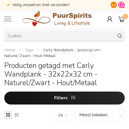
Veilig verpakt en Snel verzonden!
14 dagen r
9.5
0
MENU
Home
/
Tags
/
Carly Wandplank - 32x22x32 cm -
Naturel/Zwart - Hout/Metaal
Producten getagd met Carly
Wandplank - 32x22x32 cm -
Naturel/Zwart - Hout/Metaal
Filters