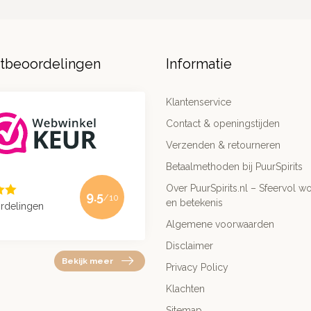
ntbeoordelingen
Informatie
Klantenservice
Contact & openingstijden
Verzenden & retourneren
Betaalmethoden bij PuurSpirits
Over PuurSpirits.nl – Sfeervol wo
9.5
/10
en betekenis
rdelingen
Algemene voorwaarden
Disclaimer
Bekijk meer
Privacy Policy
Klachten
Sitemap