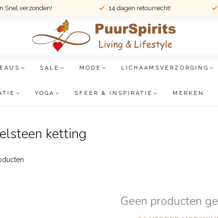
en Snel verzonden!
14 dagen retourrecht!
EAUS
SALE
MODE
LICHAAMSVERZORGING
ATIE
YOGA
SFEER & INSPIRATIE
MERKEN
lsteen ketting
oducten
Geen producten g