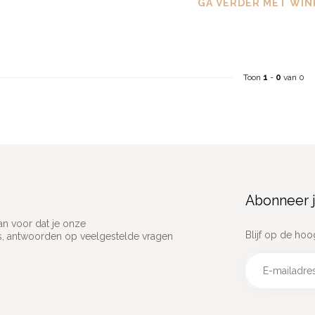
GA VERDER MET WIN
Toon
1
-
0
van 0
Abonneer j
an voor dat je onze
Blijf op de hoo
ns, antwoorden op veelgestelde vragen