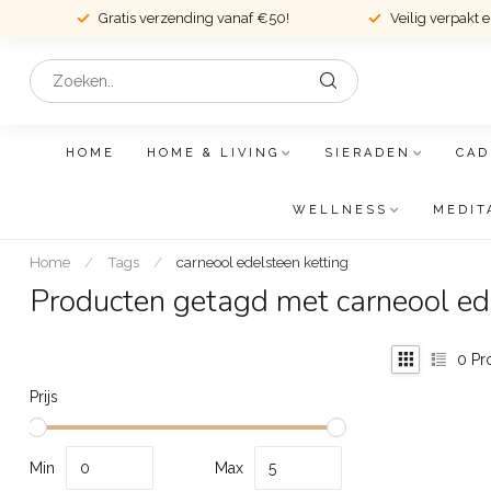
Gratis verzending vanaf €50!
Veilig verpakt 
HOME
HOME & LIVING
SIERADEN
CAD
WELLNESS
MEDIT
Home
/
Tags
/
carneool edelsteen ketting
Producten getagd met carneool ede
0
Pr
Prijs
Min
Max