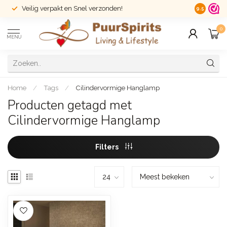
Veilig verpakt en Snel verzonden!
14 dagen r
9.5
0
MENU
Home
/
Tags
/
Cilindervormige Hanglamp
Producten getagd met
Cilindervormige Hanglamp
Filters