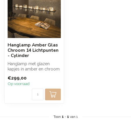
Hanglamp Amber Glas
Chroom 14 Lichtpunten
- Cylinder
Hanglamp met glazen
kapjes in amber en chroom
tinten en een metalen
€299,00
armatuur in ...
Op voorraad
Toon
1
-
1
van 1