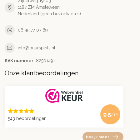
Zijdelweg 19-03
1187 ZM Amstelveen
Nederland (geen bezoekadres)
06 45 77 07 89
info@puurspirits.nl
KVK nummer:
82501491
Onze klantbeoordelingen
9.5
/10
543 beoordelingen
Bekijk meer