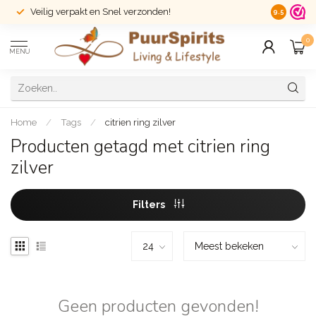
Veilig verpakt en Snel verzonden!
14 dagen r
9.5
0
MENU
Home
/
Tags
/
citrien ring zilver
Producten getagd met citrien ring
zilver
Filters
Geen producten gevonden!