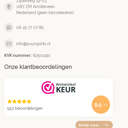
Zijdelweg 19-03
1187 ZM Amstelveen
Nederland (geen bezoekadres)
06 45 77 07 89
info@puurspirits.nl
KVK nummer:
82501491
Onze klantbeoordelingen
9.5
/10
543 beoordelingen
Bekijk meer