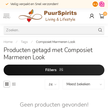
Veilig verpakt en Snel verzonden!
14 dagen r
9.5
0
MENU
Home
/
Tags
/
Composiet Marmeren Look
Producten getagd met Composiet
Marmeren Look
Filters
Geen producten gevonden!