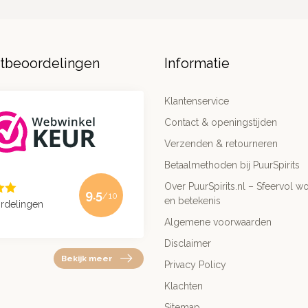
ntbeoordelingen
Informatie
Klantenservice
Contact & openingstijden
Verzenden & retourneren
Betaalmethoden bij PuurSpirits
Over PuurSpirits.nl – Sfeervol wo
9.5
/10
en betekenis
rdelingen
Algemene voorwaarden
Disclaimer
Bekijk meer
Privacy Policy
Klachten
Sitemap