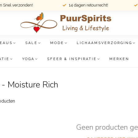
en Snel verzonden!
14 dagen retourrecht!
EAUS
SALE
MODE
LICHAAMSVERZORGING
ATIE
YOGA
SFEER & INSPIRATIE
MERKEN
- Moisture Rich
oducten
Geen producten g