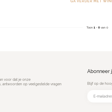
GA VERDER MET WIN
Toon
1
-
0
van 0
Abonneer j
an voor dat je onze
Blijf op de hoo
ns, antwoorden op veelgestelde vragen