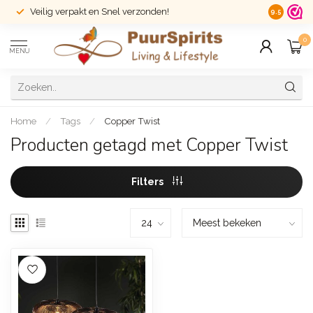
Veilig verpakt en Snel verzonden!
14 dagen r
9.5
0
MENU
Home
/
Tags
/
Copper Twist
Producten getagd met Copper Twist
Filters