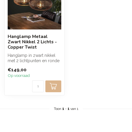
Hanglamp Metaal
Zwart Nikkel 2 Lichts -
Copper Twist
Hanglamp in zwart nikkel
met 2 lichtpunten en ronde
metalen kappen in
€149,00
diskvorm. ...
Op voorraad
Toon
1
-
1
van 1