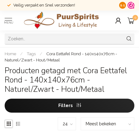
Veilig verpakt en Snel verzonden!
14 dagen r
9.5
0
MENU
Home
/
Tags
/
Cora Eettafel Rond - 140x140x76cm -
Naturel/Zwart - Hout/Metaal
Producten getagd met Cora Eettafel
Rond - 140x140x76cm -
Naturel/Zwart - Hout/Metaal
Filters