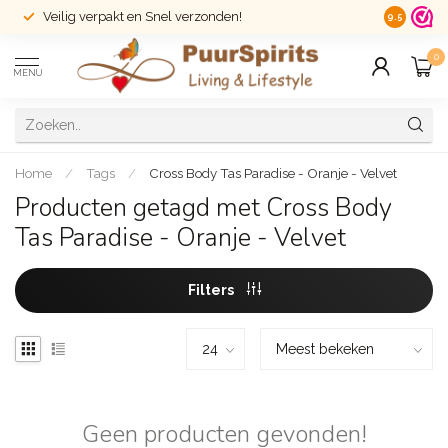
Veilig verpakt en Snel verzonden!
14 dagen r
9.5
0
MENU
Home
/
Tags
/
Cross Body Tas Paradise - Oranje - Velvet
Producten getagd met Cross Body
Tas Paradise - Oranje - Velvet
Filters
Geen producten gevonden!