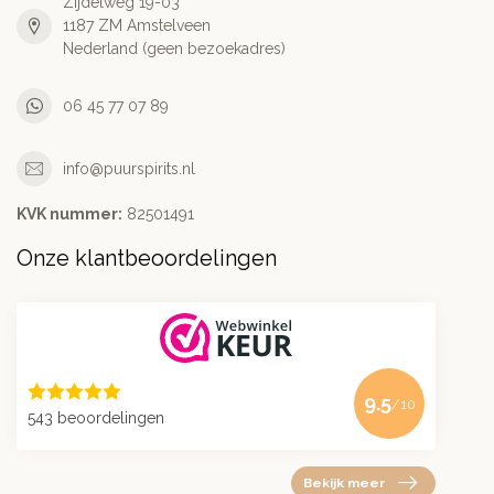
Zijdelweg 19-03
1187 ZM Amstelveen
Nederland (geen bezoekadres)
06 45 77 07 89
info@puurspirits.nl
KVK nummer:
82501491
Onze klantbeoordelingen
9.5
/10
543 beoordelingen
Bekijk meer