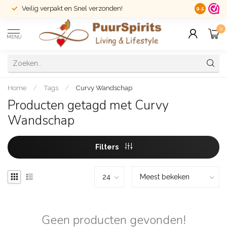
Veilig verpakt en Snel verzonden!
14 dagen r
9.5
0
MENU
Home
/
Tags
/
Curvy Wandschap
Producten getagd met Curvy
Wandschap
Filters
Geen producten gevonden!