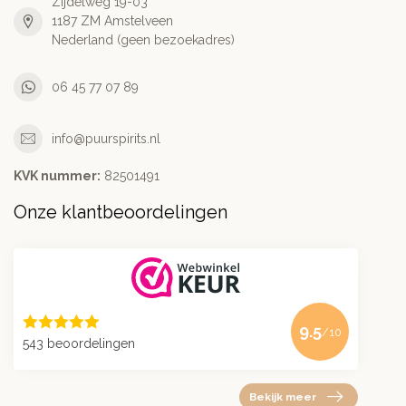
Zijdelweg 19-03
1187 ZM Amstelveen
Nederland (geen bezoekadres)
06 45 77 07 89
info@puurspirits.nl
KVK nummer:
82501491
Onze klantbeoordelingen
9.5
/10
543 beoordelingen
Bekijk meer