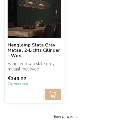
Hanglamp Slate Grey
Metaal 2-Lichts Cilinder
- Wire
Hanglamp van slate grey
metaal met twee
lichtpunten en een stoer
€149,00
cilindervormig ...
Op voorraad
Toon
1
-
1
van 1