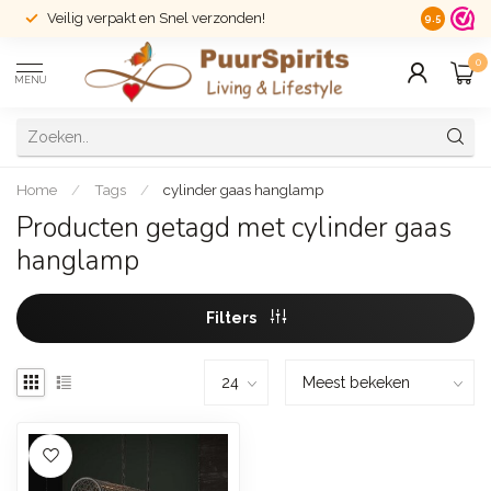
Veilig verpakt en Snel verzonden!
14 dagen r
9.5
0
MENU
Home
/
Tags
/
cylinder gaas hanglamp
Producten getagd met cylinder gaas
hanglamp
Filters