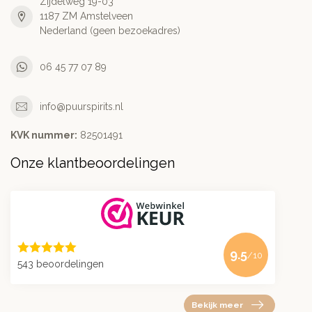
Zijdelweg 19-03
1187 ZM Amstelveen
Nederland (geen bezoekadres)
06 45 77 07 89
info@puurspirits.nl
KVK nummer:
82501491
Onze klantbeoordelingen
9.5
/10
543 beoordelingen
Bekijk meer