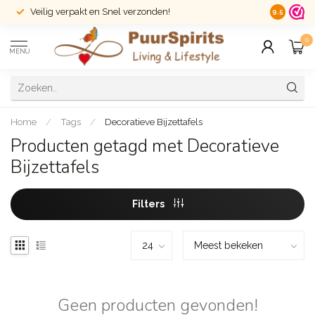
Veilig verpakt en Snel verzonden!
14 dagen r
9.5
0
MENU
Home
/
Tags
/
Decoratieve Bijzettafels
Producten getagd met Decoratieve
Bijzettafels
Filters
Geen producten gevonden!