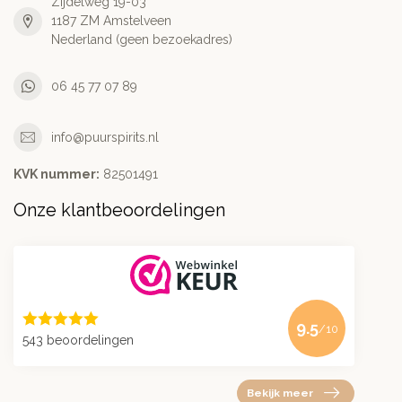
Zijdelweg 19-03
1187 ZM Amstelveen
Nederland (geen bezoekadres)
06 45 77 07 89
info@puurspirits.nl
KVK nummer:
82501491
Onze klantbeoordelingen
9.5
/10
543 beoordelingen
Bekijk meer