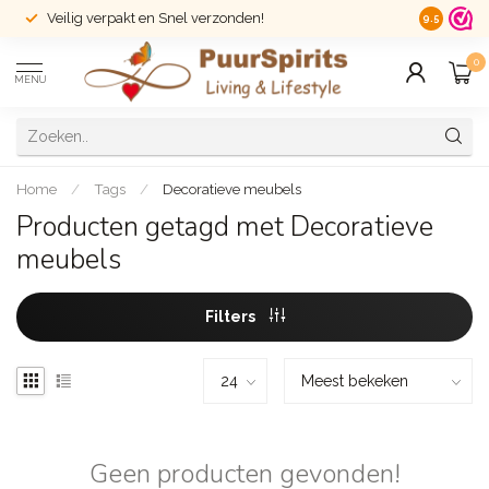
Veilig verpakt en Snel verzonden!
14 dagen r
9.5
0
MENU
Home
/
Tags
/
Decoratieve meubels
Producten getagd met Decoratieve
meubels
Filters
Geen producten gevonden!