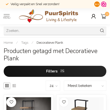
Veilig verpakt en Snel verzonden!
14 dagen r
9.5
0
MENU
Home
/
Tags
/
Decoratieve Plank
Producten getagd met Decoratieve
Plank
Filters