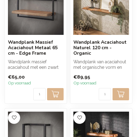
Wandplank Massief
Wandplank Acaciahout
Acaciahout Metaal 65
Naturel 120 cm -
cm - Edge Frame
Organic
Wandplank massief
Wandplank van acaciahout
acaciahout met een zwart
met organische vorm en
metalen frame van 65 cm.
warme houttinten. De
€65,00
€89,95
De natuurlij...
zachte lijn...
Op voorraad
Op voorraad