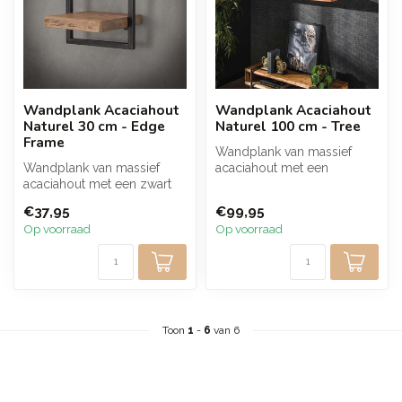
Wandplank Acaciahout
Wandplank Acaciahout
Naturel 30 cm - Edge
Naturel 100 cm - Tree
Frame
Wandplank van massief
Wandplank van massief
acaciahout met een
acaciahout met een zwart
natuurlijke live edge en een
metalen frame en natuurlijke
mat transp...
€37,95
€99,95
boom...
Op voorraad
Op voorraad
Toon
1
-
6
van 6