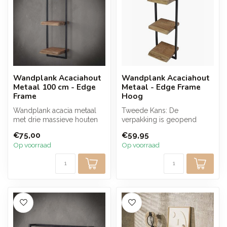
Wandplank Acaciahout
Wandplank Acaciahout
Metaal 100 cm - Edge
Metaal - Edge Frame
Frame
Hoog
Wandplank acacia metaal
Tweede Kans: De
met drie massieve houten
verpakking is geopend
planken en zwart frame. De
geweest en op het hout
€75,00
€59,95
warm...
kunnen enkele licht...
Op voorraad
Op voorraad