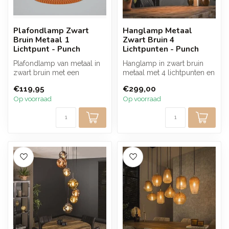
Plafondlamp Zwart
Hanglamp Metaal
Bruin Metaal 1
Zwart Bruin 4
Lichtpunt - Punch
Lichtpunten - Punch
Plafondlamp van metaal in
Hanglamp in zwart bruin
zwart bruin met een
metaal met 4 lichtpunten en
geperforeerd patroon dat
kegelvormig design zorgt
€119,95
€299,00
zorgt voo...
voo...
Op voorraad
Op voorraad