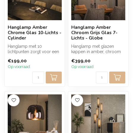
Hanglamp Amber
Hanglamp Amber
Chrome Glas 10-Lichts -
Chroom Grijs Glas 7-
Cylinder
Lichts - Globe
Hanglamp met 10
Hanglamp met glazen
lichtpunten zorgt voor een
kappen in amber, chroom
warme en elegante
en lichtgrijze tinten en een
€199,00
€399,00
lichtverdeling bove...
metalen...
Op voorraad
Op voorraad