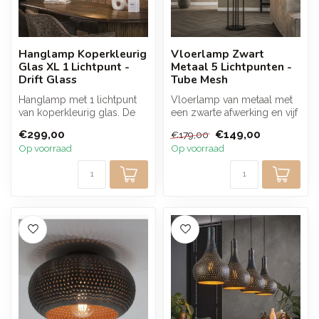
Hanglamp Koperkleurig
Vloerlamp Zwart
Glas XL 1 Lichtpunt -
Metaal 5 Lichtpunten -
Drift Glass
Tube Mesh
Hanglamp met 1 lichtpunt
Vloerlamp van metaal met
van koperkleurig glas. De
een zwarte afwerking en vijf
royale glazen kap zorgt
mesh lichtpunten. De open
€299,00
€149,00
€179,00
voor ...
...
Op voorraad
Op voorraad