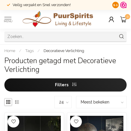
Veilig verpakt en Snel verzonden!
14 dagen r
9.5
0
MENU
Home
/
Tags
/
Decoratieve Verlichting
Producten getagd met Decoratieve
Verlichting
Filters