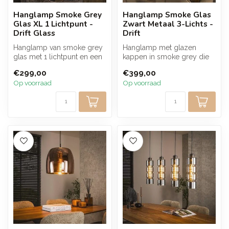
Hanglamp Smoke Grey
Hanglamp Smoke Glas
Glas XL 1 Lichtpunt -
Zwart Metaal 3-Lichts -
Drift Glass
Drift
Hanglamp van smoke grey
Hanglamp met glazen
glas met 1 lichtpunt en een
kappen in smoke grey die
elegante glazen kap. De
zorgen voor een warme en
€299,00
€399,00
subt...
sfeervolle...
Op voorraad
Op voorraad