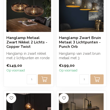
Hanglamp Metaal
Hanglamp Zwart Bruin
Zwart Nikkel 2 Lichts -
Metaal 3 Lichtpunten -
Copper Twist
Punch Orb
Hanglamp in zwart nikkel
Hanglamp van zwart bruin
met 2 lichtpunten en ronde
metaal met 3
metalen kappen in
geperforeerde kappen die
€149,00
€199,00
diskvorm. ...
zorgen voor een w...
Op voorraad
Op voorraad