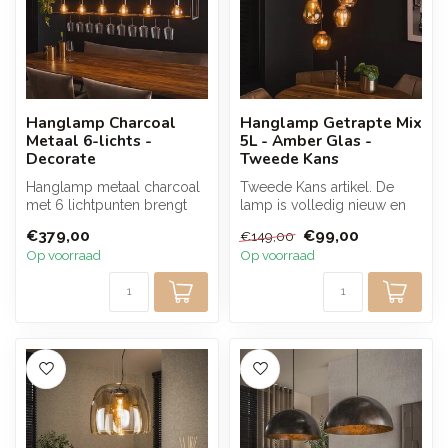
Hanglamp Charcoal
Hanglamp Getrapte Mix
Metaal 6-lichts -
5L - Amber Glas -
Decorate
Tweede Kans
Hanglamp metaal charcoal
Tweede Kans artikel. De
met 6 lichtpunten brengt
lamp is volledig nieuw en
warm, sfeervol licht in je
onbeschadigd, alleen de
€379,00
€99,00
€149,00
int...
verpak...
Op voorraad
Op voorraad