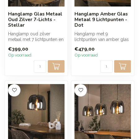
Hanglamp Glas Metaal
Hanglamp Amber Glas
Oud Zilver 7-Lichts -
Metaal 9 Lichtpunten -
Stellar
Dot
Hanglamp oud zilver
Hanglamp met 9
metaal met 7 lichtpunten en
lichtpunten van amber glas
glazen bollen in goud,
en metaal. De negen glazen
€399,00
€479,00
koper en ...
kappen met ...
Op voorraad
Op voorraad