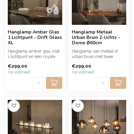
Hanglamp Amber Glas
Hanglamp Metaal
1 Lichtpunt - Drift Glass
Urban Bruin 2-lichts -
XL
Dome Ø60cm
Hanglamp amber glas met
Hanglamp van metaal in
1 lichtpunt en een royale
urban bruin met twee
glazen kap die een warm
lichtpunten die zorgt voor
€299,00
€299,00
en sfe...
een warme...
Op voorraad
Op voorraad