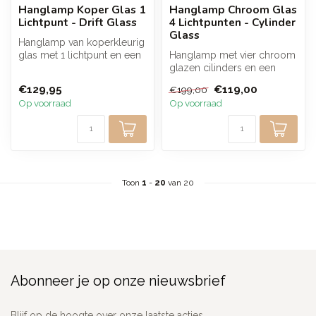
Hanglamp Koper Glas 1
Hanglamp Chroom Glas
Lichtpunt - Drift Glass
4 Lichtpunten - Cylinder
Glass
Hanglamp van koperkleurig
glas met 1 lichtpunt en een
Hanglamp met vier chroom
elegante ronde glazen
glazen cilinders en een
kap....
armatuur van artic zwart
€129,95
€119,00
€199,00
metaal...
Op voorraad
Op voorraad
Toon
1
-
20
van 20
Abonneer je op onze nieuwsbrief
Blijf op de hoogte over onze laatste acties