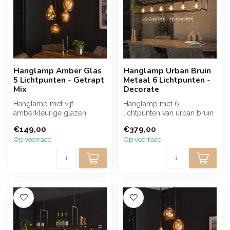
Hanglamp Amber Glas
Hanglamp Urban Bruin
5 Lichtpunten - Getrapt
Metaal 6 Lichtpunten -
Mix
Decorate
Hanglamp met vijf
Hanglamp met 6
amberkleurige glazen
lichtpunten van urban bruin
kappen die op
metaal en een geïntegreerd
€149,00
€379,00
verschillende hoogtes
rek voor w...
Op voorraad
Op voorraad
kunne...