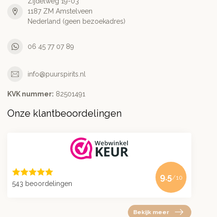
Zijdelweg 19-03
1187 ZM Amstelveen
Nederland (geen bezoekadres)
06 45 77 07 89
info@puurspirits.nl
KVK nummer:
82501491
Onze klantbeoordelingen
9.5
/10
543 beoordelingen
Bekijk meer