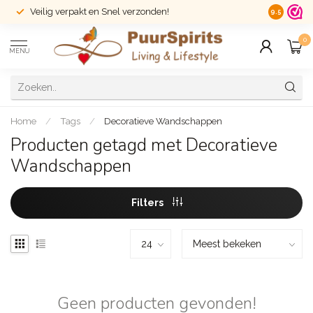
Veilig verpakt en Snel verzonden!
14 dagen r
9.5
0
MENU
Home
/
Tags
/
Decoratieve Wandschappen
Producten getagd met Decoratieve
Wandschappen
Filters
Geen producten gevonden!