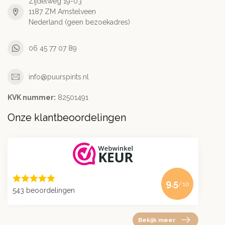
Zijdelweg 19-03
1187 ZM Amstelveen
Nederland (geen bezoekadres)
06 45 77 07 89
info@puurspirits.nl
KVK nummer:
82501491
Onze klantbeoordelingen
9.5
/10
543 beoordelingen
Bekijk meer