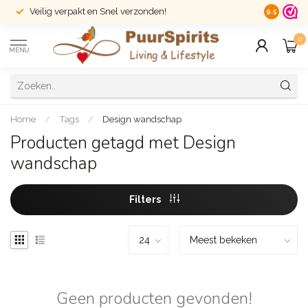
Veilig verpakt en Snel verzonden!
14 dagen r
9.5
0
MENU
Home
/
Tags
/
Design wandschap
Producten getagd met Design
wandschap
Filters
Geen producten gevonden!