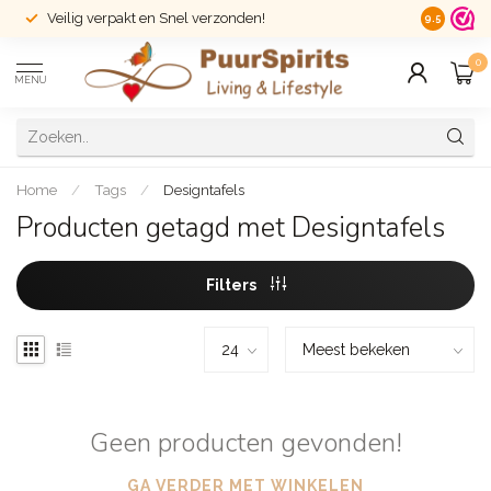
Veilig verpakt en Snel verzonden!
14 dagen r
9.5
0
MENU
Home
/
Tags
/
Designtafels
Producten getagd met Designtafels
Filters
Geen producten gevonden!
GA VERDER MET WINKELEN