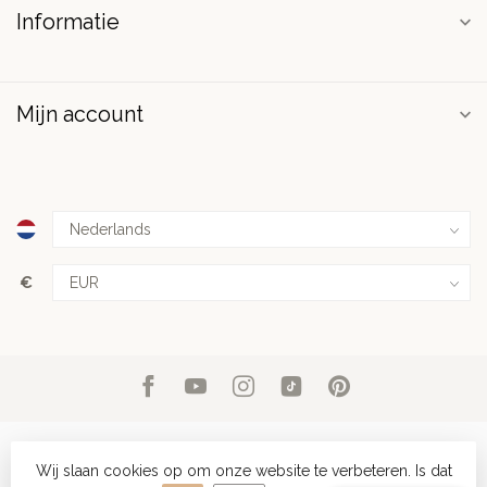
Informatie
Mijn account
€
Wij slaan cookies op om onze website te verbeteren. Is dat
© Copyright 2026 PuurSpirits.nl
- Powered by
Lightspeed
-