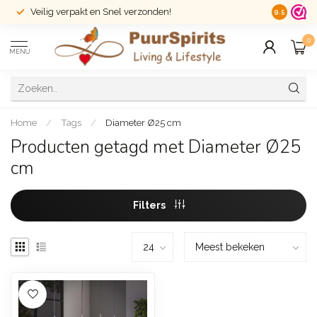
Veilig verpakt en Snel verzonden!
14 dagen r
9.5
0
MENU
Home
/
Tags
/
Diameter Ø25 cm
Producten getagd met Diameter Ø25
cm
Filters