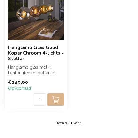
Hanglamp Glas Goud
Koper Chroom 4-lichts -
Stellar
Hanglamp glas met 4
lichtpunten en bollen in
goud, koper en chroom
€249,00
brengt een wa...
Op voorraad
Toon
1
-
1
van 1